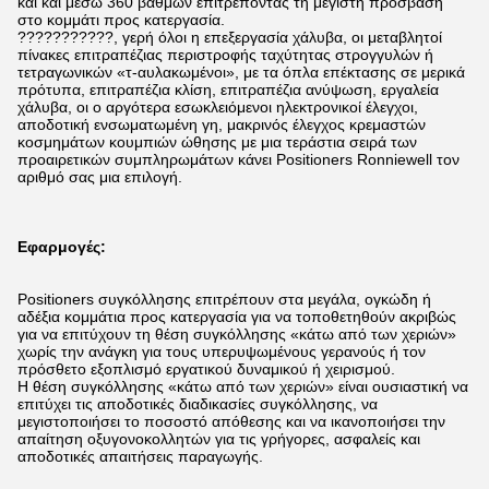
και και μέσω 360 βαθμών επιτρέποντας τη μέγιστη πρόσβαση
στο κομμάτι προς κατεργασία.
???????????, γερή όλοι η επεξεργασία χάλυβα, οι μεταβλητοί
πίνακες επιτραπέζιας περιστροφής ταχύτητας στρογγυλών ή
τετραγωνικών «τ-αυλακωμένοι», με τα όπλα επέκτασης σε μερικά
πρότυπα, επιτραπέζια κλίση, επιτραπέζια ανύψωση, εργαλεία
χάλυβα, οι ο αργότερα εσωκλειόμενοι ηλεκτρονικοί έλεγχοι,
αποδοτική ενσωματωμένη γη, μακρινός έλεγχος κρεμαστών
κοσμημάτων κουμπιών ώθησης με μια τεράστια σειρά των
προαιρετικών συμπληρωμάτων κάνει Positioners Ronniewell τον
αριθμό σας μια επιλογή.
Εφαρμογές:
Positioners συγκόλλησης επιτρέπουν στα μεγάλα, ογκώδη ή
αδέξια κομμάτια προς κατεργασία για να τοποθετηθούν ακριβώς
για να επιτύχουν τη θέση συγκόλλησης «κάτω από των χεριών»
χωρίς την ανάγκη για τους υπερυψωμένους γερανούς ή τον
πρόσθετο εξοπλισμό εργατικού δυναμικού ή χειρισμού.
Η θέση συγκόλλησης «κάτω από των χεριών» είναι ουσιαστική να
επιτύχει τις αποδοτικές διαδικασίες συγκόλλησης, να
μεγιστοποιήσει το ποσοστό απόθεσης και να ικανοποιήσει την
απαίτηση οξυγονοκολλητών για τις γρήγορες, ασφαλείς και
αποδοτικές απαιτήσεις παραγωγής.