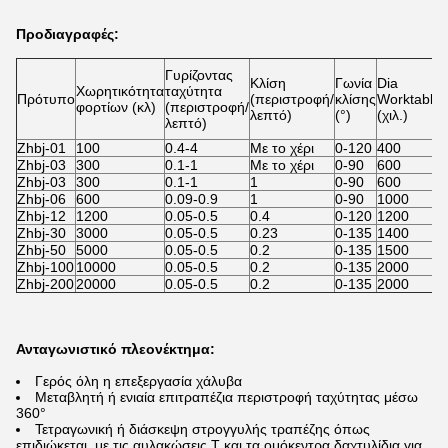
Προδιαγραφές:
Γυρίζοντας
Κλίση
Γωνία
Dia
Χωρητικότητα
ταχύτητα
Πρότυπο
(περιστροφή/
κλίσης
Worktable.
φορτίων (κλ)
(περιστροφή/
λεπτό)
(°)
(χιλ.)
λεπτό)
Zhbj-01
100
0.4-4
Με το χέρι
0-120
400
Zhbj-03
300
0.1-1
Με το χέρι
0-90
600
Zhbj-03
300
0.1-1
1
0-90
600
Zhbj-06
600
0.09-0.9
1
0-90
1000
Zhbj-12
1200
0.05-0.5
0.4
0-120
1200
Zhbj-30
3000
0.05-0.5
0.23
0-135
1400
Zhbj-50
5000
0.05-0.5
0.2
0-135
1500
Zhbj-100
10000
0.05-0.5
0.2
0-135
2000
Zhbj-200
20000
0.05-0.5
0.2
0-135
2000
Ανταγωνιστικό πλεονέκτημα:
Γερός όλη η επεξεργασία χάλυβα
Μεταβλητή ή ενιαία επιτραπέζια περιστροφή ταχύτητας μέσω
360°
Τετραγωνική ή διάσκεψη στρογγυλής τραπέζης όπως
επιδιώκεται. με τις αυλακώσεις Τ και τα ομόκεντρα δαχτυλίδια για