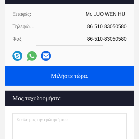
Επαφές:
Mr. LUO WEN HUI
Τηλεφώνημα:
86-510-83050580
Φαξ:
86-510-83050580
Μιλήστε τώρα.
Μας ταχυδρομήστε