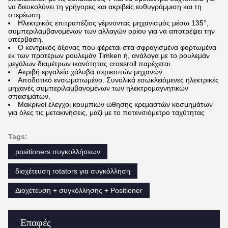
να διευκολύνει τη γρήγορες και ακριβείς ευθυγράμμιση και τη
στερέωση.
Ηλεκτρικός επιτραπέζιος γέρνοντας μηχανισμός μέσω 135°,
συμπεριλαμβανομένων των αλλαγών ορίου για να αποτρέψει την
υπέρβαση.
Ο κεντρικός άξονας που φέρεται στα σφραγισμένα φορτωμένα
εκ των προτέρων ρουλεμάν Timken ή, ανάλογα με το ρουλεμάν
μεγάλων διαμέτρων ικανότητας crossroll παρέχεται.
Ακριβή εργαλεία χάλυβα περικοπών μηχανών.
Αποδοτικό ενσωματωμένο. Συνολικά εσωκλειόμενες ηλεκτρικές
μηχανές συμπεριλαμβανομένων των ηλεκτρομαγνητικών
σπασιμάτων.
Μακρινοί έλεγχοι κουμπιών ώθησης κρεμαστών κοσμημάτων
για όλες τις μετακινήσεις, μαζί με το ποτενσιόμετρο ταχύτητας
Tags:
positioners συγκολλήσεων
διοχέτευση rotators για συγκόλληση
Διοχέτευση + συγκόλλησης + Positioner
Επαφές