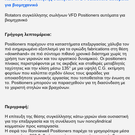
για βιομηχανικό
Rotators συγκόλλησης σωλήνων VFD Positioners αυτόματα για
βιομηχανικό
Γρήγορη λεπτομέρεια:
Positioners παρέχουν στα καταστήματα επεξεργασίας χάλυβα τον
πιό ενημερωμένο εξοπλισμό για τα ογκώδη fabrications στη θέση
«downhand» σε πιό σύντομο πιθανό χρονικό διάστημα χωρίς τη
χρήση των γερανών και του εργατικού δυναμικού. Οι positioners
πίνακες περιστρέφονται με τις ακριβείς και σταθερές μεταβλητές
ταχύτητες και την κλίση μέσω 135° με μια υψηλή C.G. εκτίμηση
φορτίων που καλύπτει σχεδόν όλους τους ψαράδες για
οποιασδήποτε γωνιακής εργασίας που τοποθετείται την ένωση σε
το. Positioners μπορούν να παρασχεθούν για τη διασύνδεση με
το χειριστή στηλών και βραχιόνων.
Περιγραφή:
Η επίτευξη της θέσης συγκόλλησης κάτω-χεριών είναι ουσιαστική
για την επεξεργασία και τη συνέλευση των noncylindrical
κομματιών προς κατεργασία.
Η σειρά του Ronniewell Positioners παρέχει τα γρηγορότερα μέσα