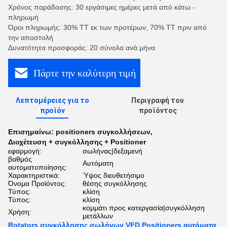
Χρόνος παράδοσης: 30 εργάσιμες ημέρες μετά από κάτω -
πληρωμή
Όροι πληρωμής: 30% TT εκ των προτέρων, 70% TT πριν από
την αποστολή
Δυνατότητα προσφοράς: 20 σύνολα ανά μήνα
Πάρτε την καλύτερη τιμή
Λεπτομέρειες για το
Περιγραφή του
προϊόν
προϊόντος
Επισημαίνω:
positioners συγκολλήσεων
,
Διοχέτευση + συγκόλλησης + Positioner
εφαρμογή:
σωλήνας|δεξαμενή
βαθμός
Αυτόματη
αυτοματοποίησης:
Χαρακτηριστικά:
Ύψος διευθετήσιμο
Όνομα Προϊόντος:
θέσης συγκόλλησης
Τύπος:
κλίση
Τύπος:
κλίση
κομμάτι προς κατεργασία|συγκόλληση
Χρήση:
μετάλλων
Rotators συγκόλλησης σωλήνων VFD Positioners αυτόματα