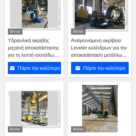
Βίντεο
Βίντεο
Υδραυλική ακριβής
Αναγεννόμενη ακρίβεια
μηχανή αποκατάστασης
Leveler κυλίνδρων για την
για τη λεπτή ισοπέδωση
αποκατάσταση μετάλλων
επίπεδων μερών
φύλλων
Πάρτε την καλύτερη
Πάρτε την καλύτερη
τιμή
τιμή
Βίντεο
Βίντεο