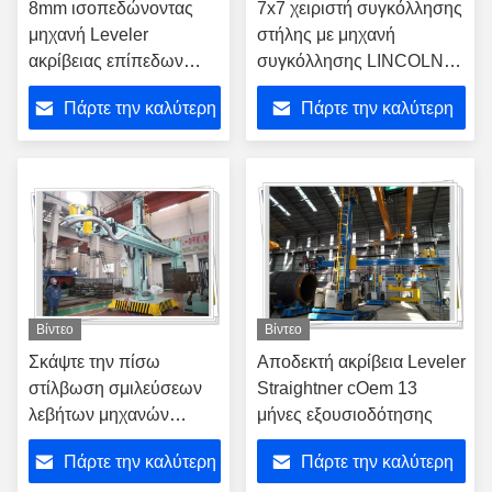
8mm ισοπεδώνοντας
7x7 χειριστή συγκόλλησης
μηχανή Leveler
στήλης με μηχανή
ακρίβειας επίπεδων
συγκόλλησης LINCOLN
μερών χρησιμοποιημένη
Tandem SAW
Πάρτε την καλύτερη
Πάρτε την καλύτερη
με τον αναγεννόμενο
κύλινδρο
τιμή
τιμή
Βίντεο
Βίντεο
Σκάψτε την πίσω
Αποδεκτή ακρίβεια Leveler
στίλβωση σμιλεύσεων
Straightner cOem 13
λεβήτων μηχανών
μήνες εξουσιοδότησης
συγκόλλησης
Πάρτε την καλύτερη
Πάρτε την καλύτερη
βραχιόνων στηλών