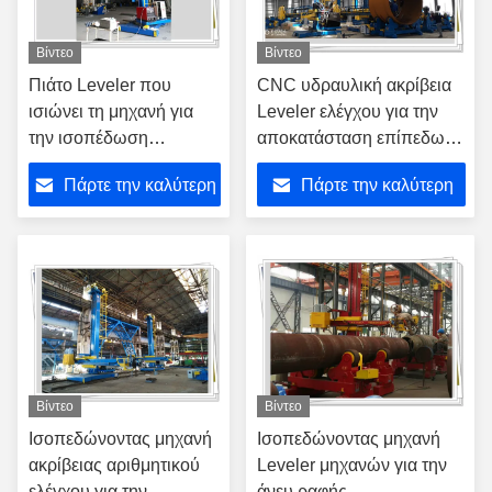
Βίντεο
Βίντεο
Πιάτο Leveler που
CNC υδραυλική ακρίβεια
ισιώνει τη μηχανή για
Leveler ελέγχου για την
την ισοπέδωση
αποκατάσταση επίπεδων
ακρίβειας επίπεδων
μερών 2mm
Πάρτε την καλύτερη
Πάρτε την καλύτερη
μερών
τιμή
τιμή
Βίντεο
Βίντεο
Ισοπεδώνοντας μηχανή
Ισοπεδώνοντας μηχανή
ακρίβειας αριθμητικού
Leveler μηχανών για την
ελέγχου για την
άνευ ραφής