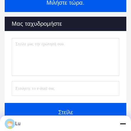
Μιλήστε τώρα.
Μας ταχυδρομήστε
Στείλε
Lu