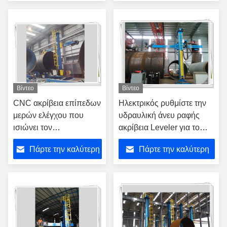
λείανσης
τιμή
τιμή
Βίντεο
Βίντεο
CNC ακρίβεια επίπεδων
Ηλεκτρικός ρυθμίστε την
μερών ελέγχου που
υδραυλική άνευ ραφής
ισιώνει τον
ακρίβεια Leveler για το
αναγεννόμενο κύλινδρο
παραμορφωμένο επίπεδο
Πάρτε την καλύτερη
Πάρτε την καλύτερη
μηχανών
μέρος
τιμή
τιμή