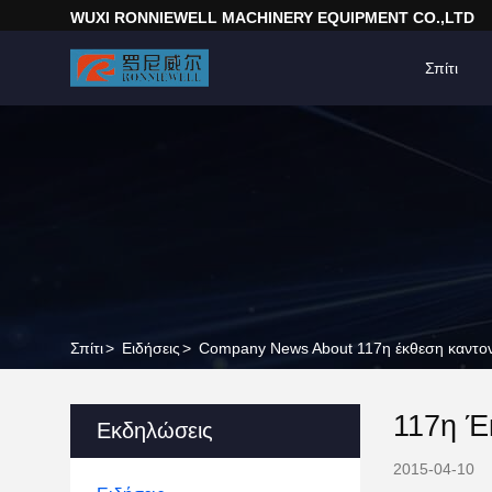
WUXI RONNIEWELL MACHINERY EQUIPMENT CO.,LTD
Σπίτι
Σπίτι
>
Ειδήσεις
>
Company News About 117η έκθεση καντο
117η Έ
Εκδηλώσεις
2015-04-10