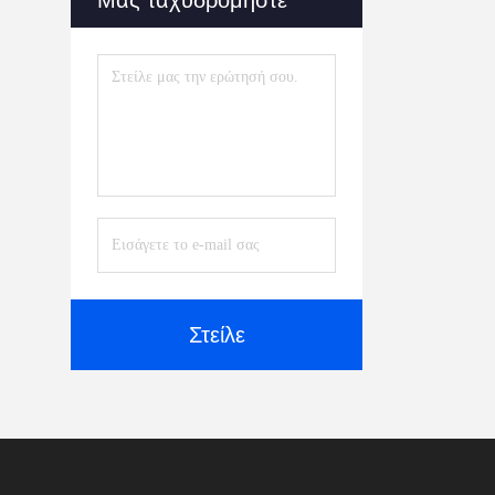
Μας ταχυδρομήστε
Στείλε