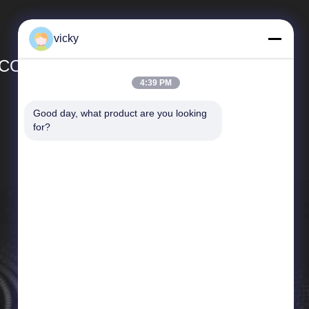
vicky
CO.,LTD
4:39 PM
Γρήγορες Συνδέσεις
Good day, what product are you looking 
for?
Σχεδιάγραμμα επιχείρησης
Γύρος εργοστασίων
Ποιοτικός έλεγχος
Ειδήσεις
Περιπτώσεις
Sitemap
Πολιτική μυστικότητας