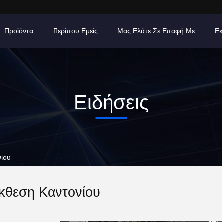
Προϊόντα
Περίπου Εμείς
Μας Ελάτε Σε Επαφή Με
Εκ
Ειδήσεις
νίου
κθεση Καντονίου